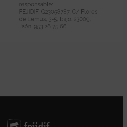
responsable:
FEJIDIF, G23058787. C/ Flores
de Lemus, 3-5, Bajo. 23009,
Jaén. 953 26 75 66.