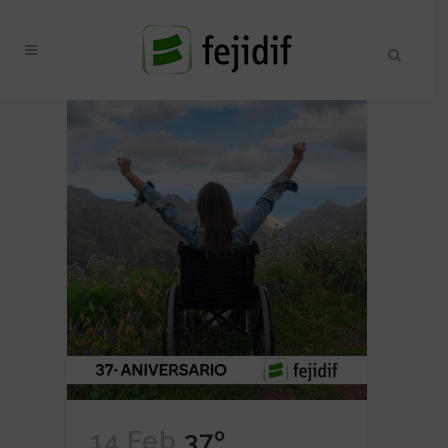
14 Feb
37º