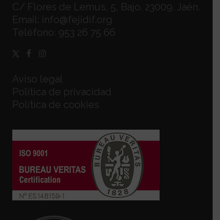
C/ Flores de Lemus, 5, Bajo. 23009, Jaén.
Email:
info@fejidif.org
Teléfono:
953 26 75 66
Aviso legal
Política de privacidad
Política de cookies