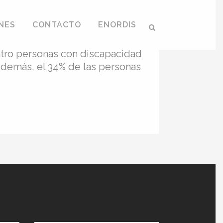
atos para personas
NES
CONTACTO
ENORDIS
atro personas con discapacidad
Además, el 34% de las personas