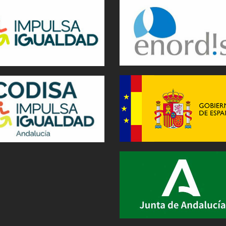
TE ESTAMOS
BUSCANDO
FEJIDIF necesita el apoyo de
personas, empresas y entidades que
quieran ostentar la condición de
socias colaboradoras para continuar,
juntas, desarrollando proyectos y
actuaciones para las personas con
discapacidad física y orgánica de
Jaén y sus asociaciones.
AYUDAR