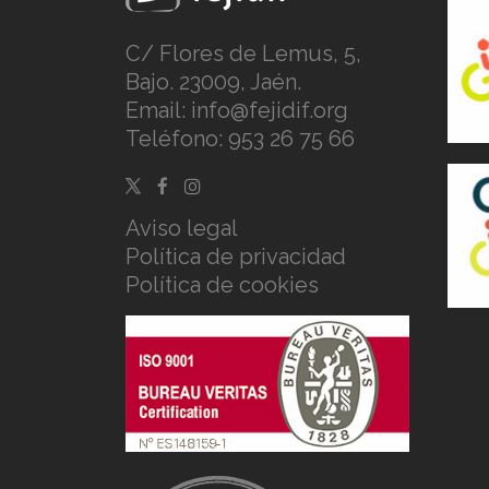
C/ Flores de Lemus, 5,
Bajo. 23009, Jaén.
Email:
info@fejidif.org
Teléfono:
953 26 75 66
Aviso legal
Política de privacidad
Política de cookies