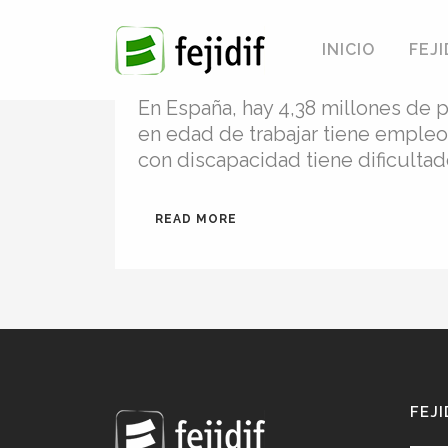
24 Feb
Medidas alterna
INICIO
FEJI
con discapacidad
En España, hay 4,38 millones de 
en edad de trabajar tiene empleo
con discapacidad tiene dificultad
READ MORE
FEJI