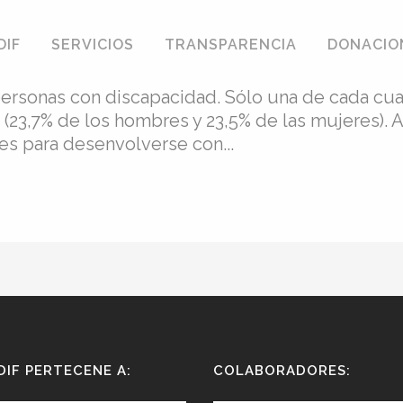
tivas al cupo de reserva de contr
DIF
SERVICIOS
TRANSPARENCIA
DONACIO
personas con discapacidad. Sólo una de cada cu
 (23,7% de los hombres y 23,5% de las mujeres). 
es para desenvolverse con...
DIF PERTECENE A:
COLABORADORES: