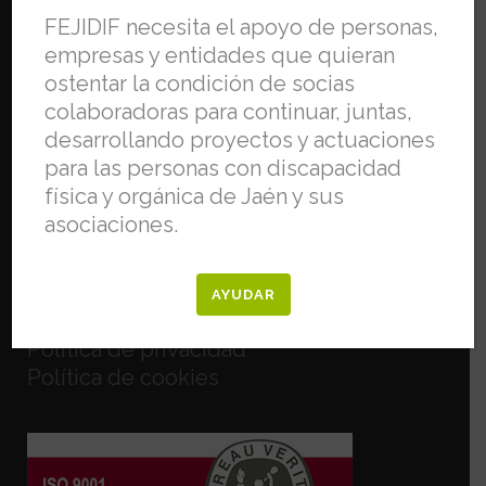
FEJIDIF necesita el apoyo de personas,
empresas y entidades que quieran
ostentar la condición de socias
colaboradoras para continuar, juntas,
desarrollando proyectos y actuaciones
C/ Flores de Lemus, 5, Bajo. 23009, Jaén.
para las personas con discapacidad
Email:
info@fejidif.org
física y orgánica de Jaén y sus
Teléfono:
953 26 75 66
asociaciones.
AYUDAR
Aviso legal
Política de privacidad
Política de cookies