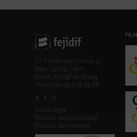
FEJI
C/ Flores de Lemus, 5,
Bajo. 23009, Jaén.
Email:
info@fejidif.org
Teléfono:
953 26 75 66
Aviso legal
Política de privacidad
Política de cookies