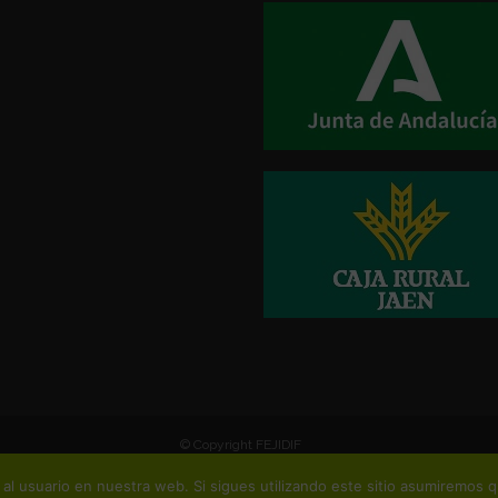
© Copyright FEJIDIF
al usuario en nuestra web. Si sigues utilizando este sitio asumiremos 
 pierdas ninguna de nuestras actividades!