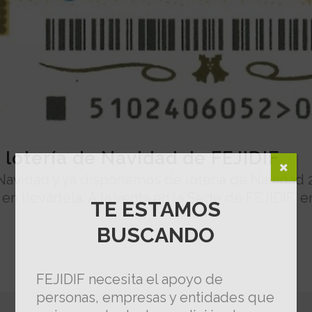
a lotería de Navidad de FEJIDIF
Navidad y ya disponemos de lotería de Navidad 2
en llevártela. A la venta en la Sede de FEJIDIF, 
TE ESTAMOS
BUSCANDO
FEJIDIF necesita el apoyo de
personas, empresas y entidades que