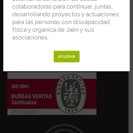
Email:
info@fejidif.org
colaboradoras para continuar, juntas,
Teléfono:
953 26 75 66
desarrollando proyectos y actuaciones
para las personas con discapacidad
física y orgánica de Jaén y sus
asociaciones.
Aviso legal
Política de privacidad
Política de cookies
AYUDAR