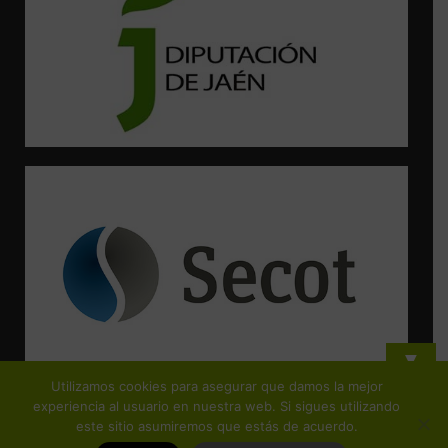
▼
Utilizamos cookies para asegurar que damos la mejor
¡Suscríbete y no te pierdas ninguna de nuestras actividades!
experiencia al usuario en nuestra web. Si sigues utilizando
este sitio asumiremos que estás de acuerdo.