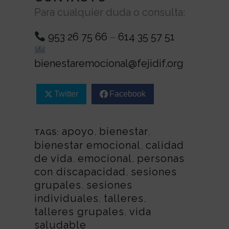
Para cualquier duda o consulta:
953 26 75 66
–
614 35 57 51
bienestaremocional@fejidif.org
Twitter
Facebook
apoyo
,
bienestar
,
TAGS:
bienestar emocional
,
calidad
de vida
,
emocional
,
personas
con discapacidad
,
sesiones
grupales
,
sesiones
individuales
,
talleres
,
talleres grupales
,
vida
saludable