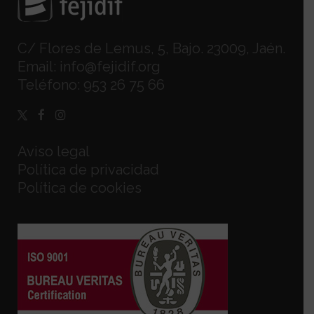
C/ Flores de Lemus, 5, Bajo. 23009, Jaén.
Email:
info@fejidif.org
Teléfono:
953 26 75 66
Aviso legal
Política de privacidad
Política de cookies