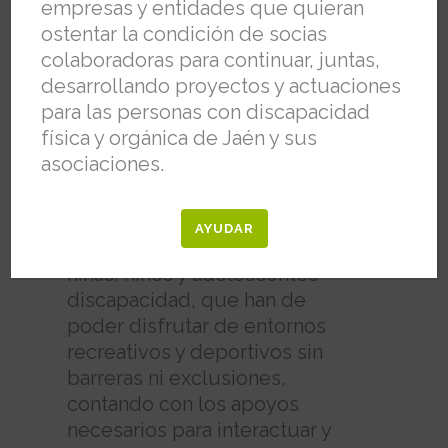
empresas y entidades que quieran
de sesgos y estereotipos, como
ostentar la condición de socias
parte de una diversidad humana
colaboradoras para continuar, juntas,
valiosa en sí misma, que genere
desarrollando proyectos y actuaciones
en la comunidad espirales de
para las personas con discapacidad
consideración y aprecio.
física y orgánica de Jaén y sus
asociaciones.
El juego y el ocio son
actividades de primera
importancia para la infancia,
AYUDAR
incluidos por supuesto las
niñas, niños y adolescentes
discapacidad, que han de
poder disfrutar de entornos
recreativos y deportivos sin
barreras ni exclusiones,
contando con los apoyos
necesarios para interactuar y