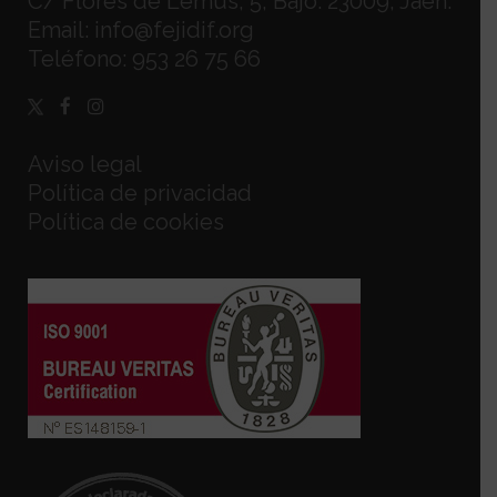
C/ Flores de Lemus, 5, Bajo. 23009, Jaén.
Email:
info@fejidif.org
Teléfono:
953 26 75 66
Aviso legal
Política de privacidad
Política de cookies