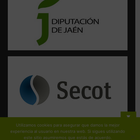
▼
Utilizamos cookies para asegurar que damos la mejor
¡Suscríbete y no te pierdas ninguna de nuestras actividades!
experiencia al usuario en nuestra web. Si sigues utilizando
este sitio asumiremos que estás de acuerdo.