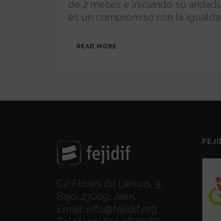
de 2 meses e iniciando su andadur
es un compromiso con la igualdad.
READ MORE
FEJI
C/ Flores de Lemus, 5,
Bajo. 23009, Jaén.
Email:
info@fejidif.org