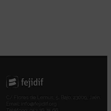
C/ Flores de Lemus, 5, Bajo. 23009, Jaén.
Email:
info@fejidif.org
Teléfono:
953 26 75 66