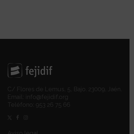
C/ Flores de Lemus, 5, Bajo. 23009, Jaén.
Email:
info@fejidif.org
Teléfono:
953 26 75 66
Aviso legal