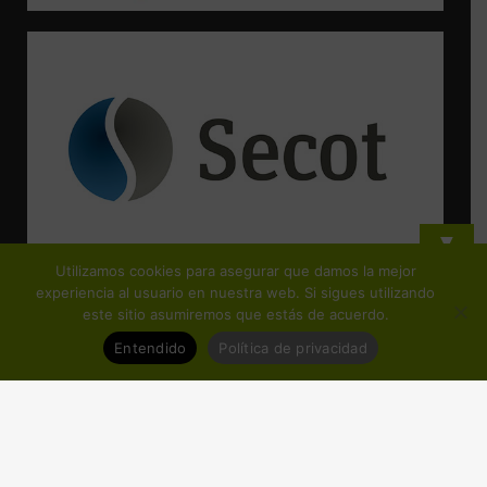
▼
Utilizamos cookies para asegurar que damos la mejor
¡Suscríbete y no te pierdas ninguna de nuestras actividades!
experiencia al usuario en nuestra web. Si sigues utilizando
este sitio asumiremos que estás de acuerdo.
Entendido
Política de privacidad
© Copyright FEJIDIF