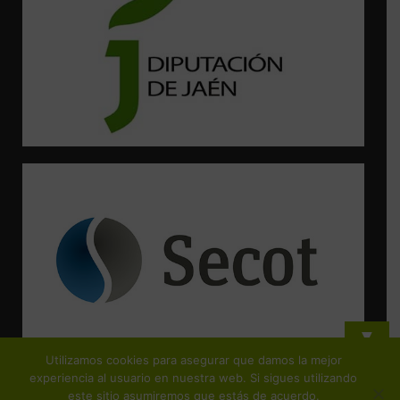
▼
Utilizamos cookies para asegurar que damos la mejor
¡Suscríbete y no te pierdas ninguna de nuestras actividades!
experiencia al usuario en nuestra web. Si sigues utilizando
este sitio asumiremos que estás de acuerdo.