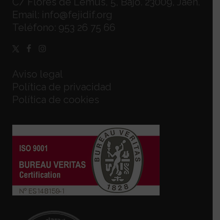
C/ Flores de Lemus, 5, Bajo. 23009, Jaén.
Email:
info@fejidif.org
Teléfono:
953 26 75 66
Aviso legal
Política de privacidad
Política de cookies