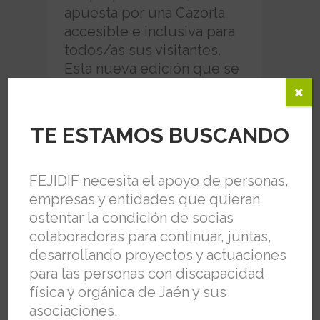
apuesta por una Cazorla
accesible e inclusiva para
todos/as sus visitantes.
Esta nueva edición que se
celebrará durante los días...
TE ESTAMOS BUSCANDO
READ MORE
FEJIDIF necesita el apoyo de personas,
empresas y entidades que quieran
ostentar la condición de socias
colaboradoras para continuar, juntas,
desarrollando proyectos y actuaciones
para las personas con discapacidad
física y orgánica de Jaén y sus
asociaciones.