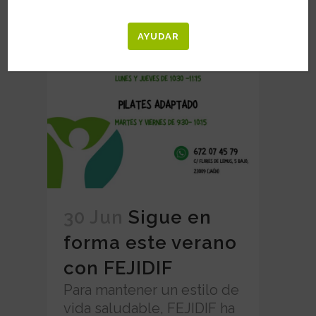
AYUDAR
30 Jun
Sigue en
forma este verano
con FEJIDIF
Para mantener un estilo de
vida saludable, FEJIDIF ha