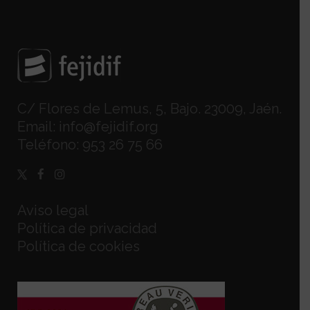
C/ Flores de Lemus, 5, Bajo. 23009, Jaén.
Email:
info@fejidif.org
Teléfono:
953 26 75 66
Aviso legal
Política de privacidad
Política de cookies