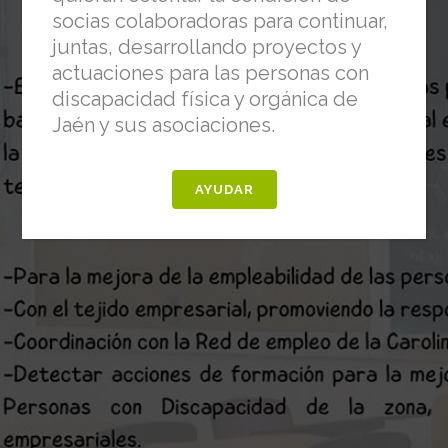
socias colaboradoras para continuar,
juntas, desarrollando proyectos y
actuaciones para las personas con
discapacidad física y orgánica de
Jaén y sus asociaciones.
AYUDAR