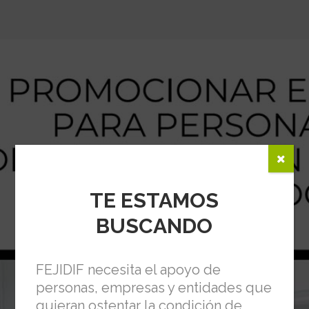
TE ESTAMOS
BUSCANDO
FEJIDIF necesita el apoyo de
personas, empresas y entidades que
quieran ostentar la condición de