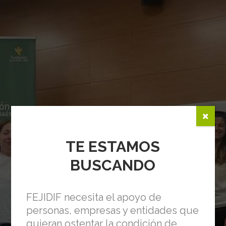
TE ESTAMOS
BUSCANDO
FEJIDIF necesita el apoyo de
personas, empresas y entidades que
quieran ostentar la condición de