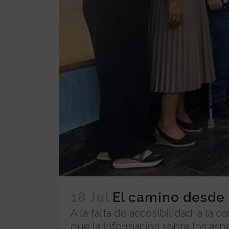
18 Jul
El camino desde 
A la falta de accesibilidad: a la 
que la información sobre los as