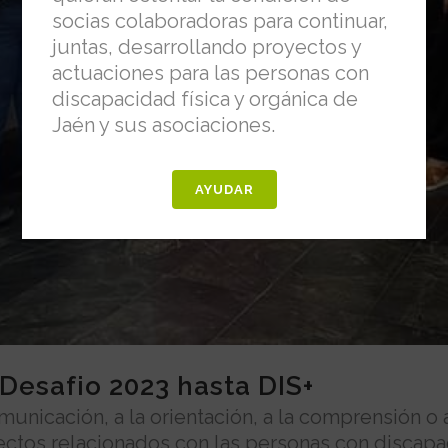
socias colaboradoras para continuar,
juntas, desarrollando proyectos y
actuaciones para las personas con
discapacidad física y orgánica de
Jaén y sus asociaciones.
AYUDAR
Desafio 2023 hasta DIS+
comunicación, a la orientación, a la comprensión o 
pectos relacionados con las personas con disca